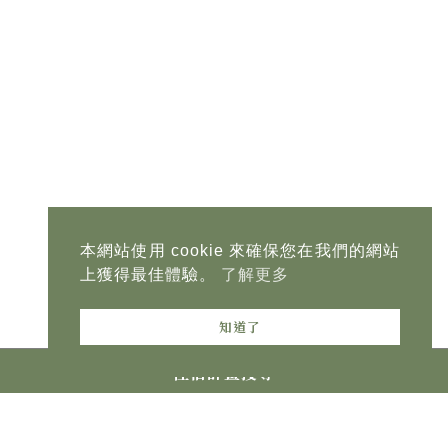
本網站使用 cookie 來確保您在我們的網站
上獲得最佳體驗。
了解更多
知道了
住宿計畫搜尋
報到
查看
日期待定
Kanucha Resort
日期待定